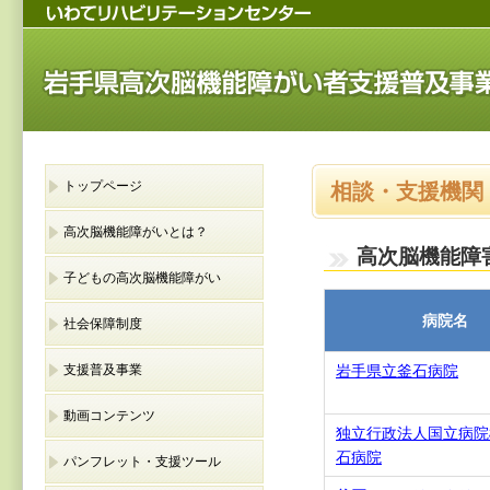
トップページ
相談・支援機関
高次脳機能障がいとは？
高次脳機能障
子どもの高次脳機能障がい
病院名
社会保障制度
支援普及事業
岩手県立釜石病院
動画コンテンツ
独立行政法人国立病院
石病院
パンフレット・支援ツール