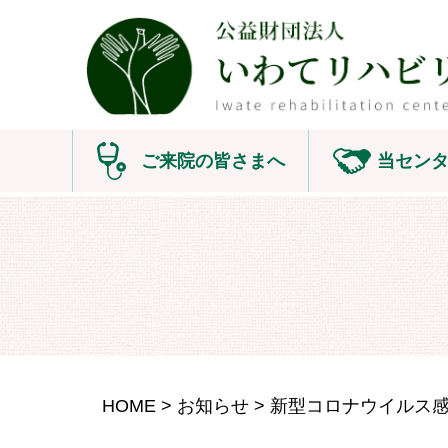
ご来院の皆さまへ
当セン
病棟の一日
外来・入院
リハビリについて
地域支援
入院案内
教育研修
面会
研究開発
HOME
お知らせ
よくある質問
いわてJRAT