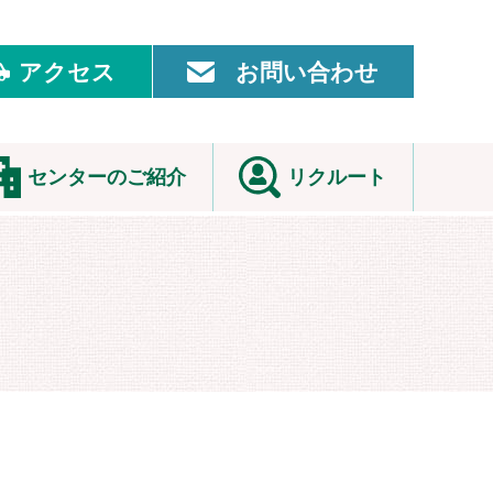
アクセス
お問い合わせ
センターのご紹介
リクルート
事長挨拶
職場見学・イン
ターンシップ
念・基本方針・患者
んの権利・お願い・
看護職員募集
革
ワークライフバ
設設立経過と概要
ランス
門紹介
職員の声