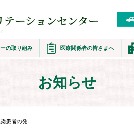
ターの取り組み
医療関係者の皆さまへ
患者紹介・連絡調整様式
理
お知らせ
研修会のご案内
理
さ
沿
施
新型コロナウイルス感染患者の発生について（第１報）
部